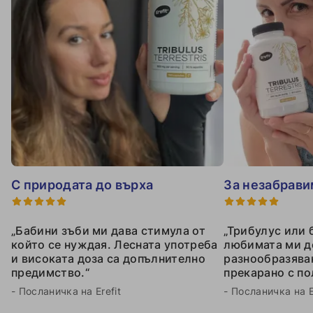
С природата до върха
За незабрав
„Бабини зъби ми дава стимула от
„Трибулус или 
който се нуждая. Лесната употреба
любимата ми д
и високата доза са допълнително
разнообразява
предимство.“
прекарано с по
- Посланичка на Erefit
- Посланичка на E