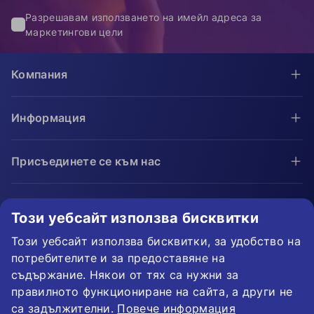
Разрешавам използването на имейл адреса за
маркетингови цели
Компания
Информация
Присъединете се към нас
Помощ и поръчки
Този уебсайт използва бисквитки
Този уебсайт използва бисквитки, за удобство на
потребителите и за предоставяне на
съдържание. Някои от тях са нужни за
Фиксиран курс на конвертиране:
1 € =
1,95583 лв.
правилното функциониране на сайта, а други не
са задължителни.
Повече информация
Възможност за плащане с карта. Гарантирана защита на личните