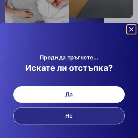
Преди да тръгнете...
Внимателно подбрани съставки
Искате ли отстъпка?
РАСТИТЕЛЕН ЕКСТРАКТ
Бабини зъби
Да
Мощен екстракт от Трибулус - интересно
аюрведично растение, любимо сред билкарите.
Съдържанието на сапонини ще направи времето
Не
прекарано с половинката ви още по-приятно,
като стимулират сексуалното желание и
издръжливостта.