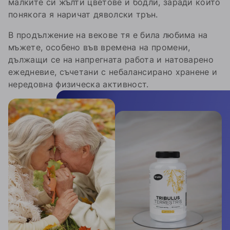
малките си жълти цветове и бодли, заради които
понякога я наричат дяволски трън.
В продължение на векове тя е била любима на
мъжете, особено във времена на промени,
дължащи се на напрегната работа и натоварено
ежедневие, съчетани с небалансирано хранене и
нередовна физическа активност.