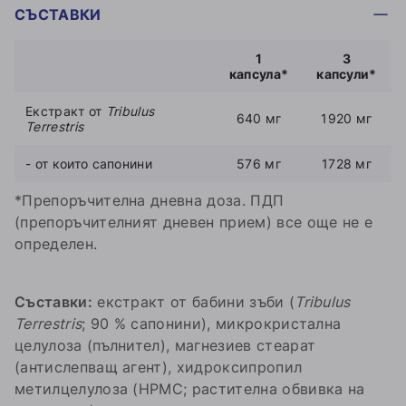
СЪСТАВКИ
1
3
капсула*
капсули*
Екстракт от
Tribulus
640 мг
1920 мг
Terrestris
- от които сапонини
576 мг
1728 мг
*Препоръчителна дневна доза. ПДП
(препоръчителният дневен прием) все още не е
определен.
Съставки:
екстракт от бабини зъби (
Tribulus
Terrestris
; 90 % сапонини), микрокристална
целулоза (пълнител), магнезиев стеарат
(антислепващ агент), хидроксипропил
метилцелулоза (HPMC; растителна обвивка на