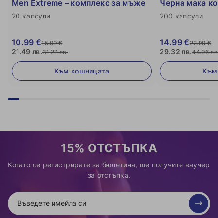
Men Extreme – комплекс за мъже
Черна мака к
20 капсули
200 капсули
10.99 €
14.99 €
15.99 €
22.99 €
21.49 лв.
29.32 лв.
31.27 лв.
44.96 лв
Към кошницата
Към
15% ОТСТЪПКА
Когато се регистрирате за бюлетина, ще получите ваучер
за отстъпка.