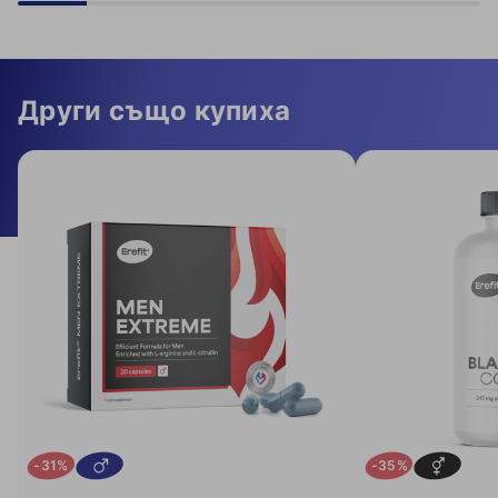
Други също купиха
-31%
-35%