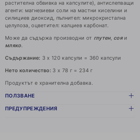
растителна обвивка на капсулите), антислепващи
агенти: магнезиеви соли на мастни киселини и
силициев диоксид, пълнител: микрокристална
целулоза, оцветител: калциев карбонат.
Може да съдържа производни от
глутен
,
соя
и
мляко
.
Съдържание:
3 x 120 капсули = 360 капсули
Нето количество:
3 x 78 г = 234 г
Продуктът е хранителна добавка.
ПОЛЗВАНЕ
ПРЕДУПРЕЖДЕНИЯ