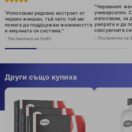
"Червеният же
универсален. С
"Използвам редовно екстракт от
използвам, за 
червен женшен, тъй като той ми
умората и да 
помага да поддържам жизнеността
сексуалната си
и имунната си система."
- Посланичка на E
- Посланичка на Erefit
Други също купиха