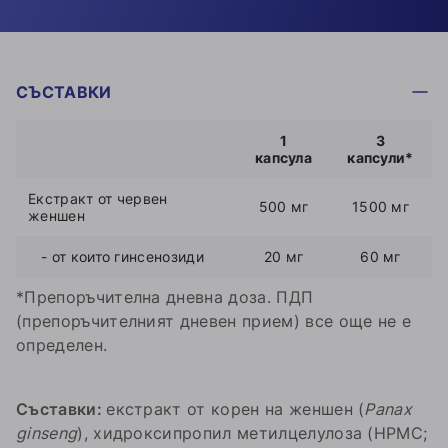
СЪСТАВКИ
1
3
капсула
капсули*
Екстракт от червен
500 мг
1500 мг
женшен
- от които гинсенозиди
20 мг
60 мг
*Препоръчителна дневна доза. ПДП
(препоръчителният дневен прием) все още не е
определен.
Съставки:
екстракт от корен на женшен (
Panax
ginseng
), хидроксипропил метилцелулоза (HPMC;