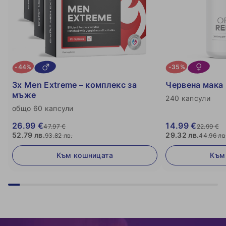
-44%
-35%
3x Men Extreme – комплекс за
Червена мака
мъже
240 капсули
общо 60 капсули
26.99 €
14.99 €
47.97 €
22.99 €
52.79 лв.
29.32 лв.
93.82 лв.
44.96 лв
Към кошницата
Към